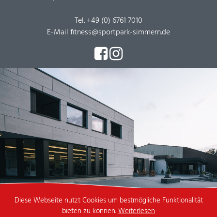
Tel.
+49 (0) 6761 7010
E-Mail
fitness@sportpark-simmern.de
Diese Webseite nutzt Cookies um bestmögliche Funktionalität
© 2026 Sportpark Simmern GmbH
bieten zu können.
Weiterlesen
website by
hit