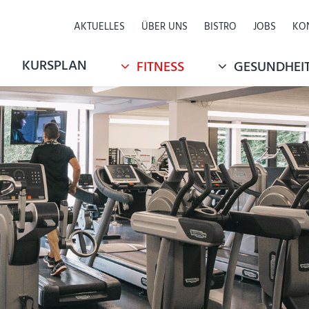
Navigation
AKTUELLES
ÜBER UNS
BISTRO
JOBS
KO
überspringen
KURSPLAN
FITNESS
GESUNDHEI