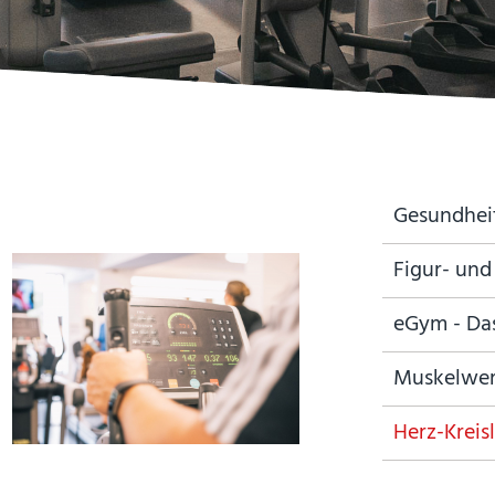
Navigation
Gesundheit
überspringen
Figur- und
eGym - Da
Muskelwer
Herz-Kreis