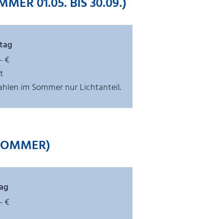
R 01.05. BIS 30.09.)
tag
- €
ht
ahlen im Sommer nur Lichtanteil.
SOMMER)
ag
- €