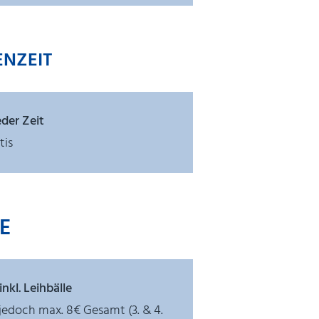
ENZEIT
eder Zeit
tis
E
nkl. Leihbälle
- jedoch max. 8€ Gesamt (3. & 4.