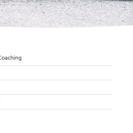
Coaching
e