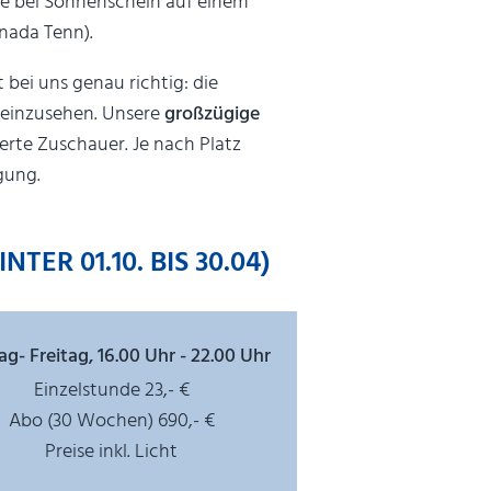
e bei Sonnenschein auf einem
nada Tenn).
bei uns genau richtig: die
t einzusehen. Unsere
großzügige
erte Zuschauer. Je nach Platz
gung.
ER 01.10. BIS 30.04)
g- Freitag, 16.00 Uhr - 22.00 Uhr
Einzelstunde 23,- €
Abo (30 Wochen) 690,- €
Preise inkl. Licht