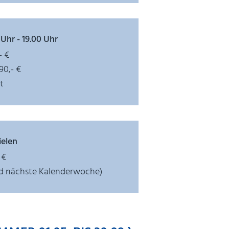
hr - 19.00 Uhr
- €
0,- €
ht
ielen
 €
nd nächste Kalenderwoche)